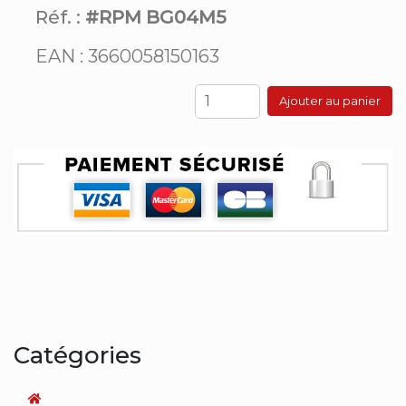
Réf. :
#RPM BG04M5
EAN : 3660058150163
Ajouter au panier
Catégories