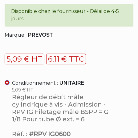
Disponible chez le fournisseur - Délai de 4-5
jours
Marque :
PREVOST
5,09 € HT
6,11 € TTC
Conditionnement :
UNITAIRE
5,09 € HT
Régleur de débit mâle
cylindrique à vis - Admission -
RPV IG Filetage mâle BSPP = G
1/8 Pour tube Ø ext. = 6
Réf. :
#RPV IG0600