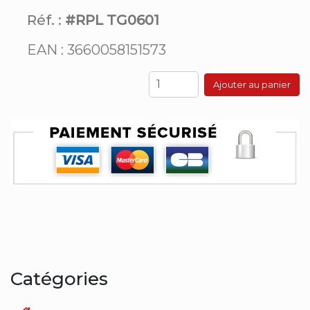
Réf. :
#RPL TG0601
EAN : 3660058151573
Ajouter au panier
Catégories