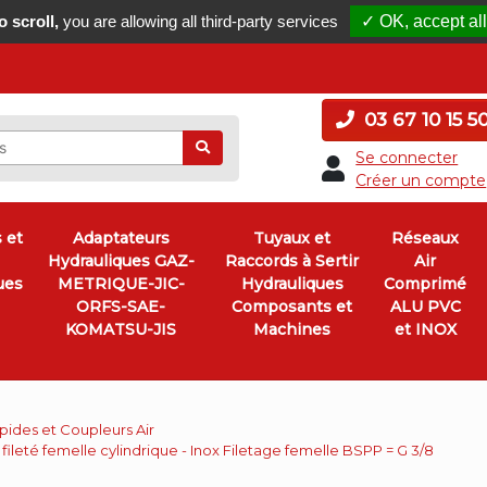
 scroll,
you are allowing all third-party services
✓ OK, accept all
03 67 10 15 5
Ok
Se connecter
Créer un compte
 et
Adaptateurs
Tuyaux et
Réseaux
Hydrauliques GAZ-
Raccords à Sertir
Air
ues
METRIQUE-JIC-
Hydrauliques
Comprimé
ORFS-SAE-
Composants et
ALU PVC
KOMATSU-JIS
Machines
et INOX
ides et Coupleurs Air
ileté femelle cylindrique - Inox Filetage femelle BSPP = G 3/8