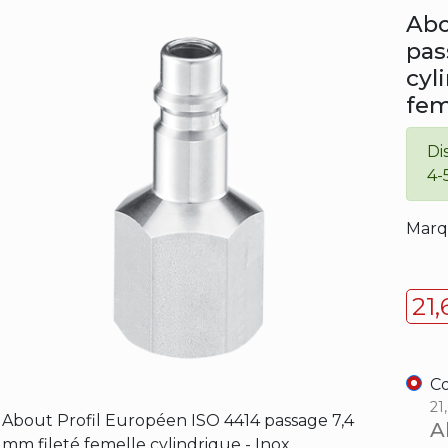
Abo
pas
cyl
fem
Di
4-
Marq
21
Co
21
About Profil Européen ISO 4414 passage 7,4
A
mm fileté femelle cylindrique - Inox