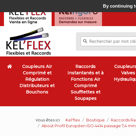
By continuing to
Coupleurs Air
Raccords
Coupleurs
Comprimé et
Instantanés et à
Valves
Régulation
Fonctions Air
Hydrauliq
Distributeurs et
Comprimé
Bouchons
Soufflettes et
Soupapes
Vous êtes ici
Kel'flex
Boutique
Raccords Rap
About Profil Européen ISO 4414 passage 7,4 mm f