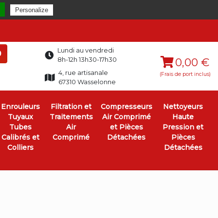
Personalize
Lundi au vendredi
0
8h-12h 13h30-17h30
0,00 €
4, rue artisanale
(Frais de port inclus)
67310 Wasselonne
Enrouleurs
Filtration et
Compresseurs
Nettoyeurs
Tuyaux
Traitements
Air Comprimé
Haute
Tubes
Air
et Pièces
Pression et
Calibrés et
Comprimé
Détachées
Pièces
Colliers
Détachées