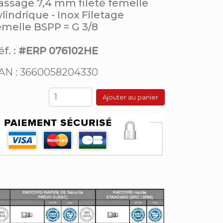
assage 7,4 mm fileté femelle
ylindrique - Inox Filetage
emelle BSPP = G 3/8
f. :
#ERP 076102HE
AN : 3660058204330
Ajouter au panier