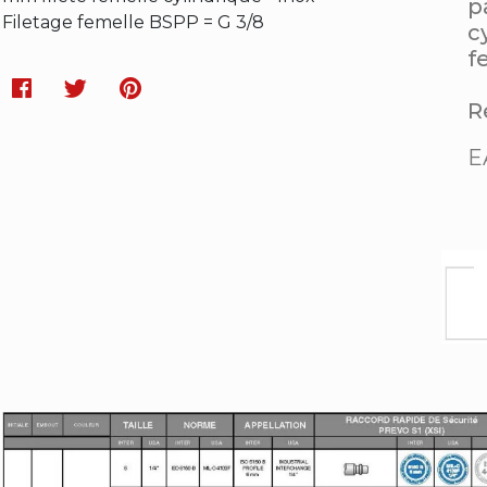
p
Filetage femelle BSPP = G 3/8
c
f
Facebook
Twitter
Pinterest
Ré
E