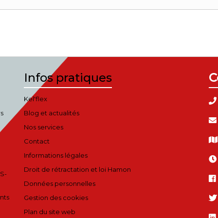
Infos pratiques
C
Kel'flex
rs
Blog et actualités
Nos services
Contact
Informations légales
Droit de rétractation et loi Hamon
S-
Données personnelles
nts
Gestion des cookies
Plan du site web