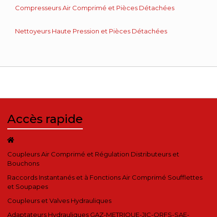
Compresseurs Air Comprimé et Pièces Détachées
Nettoyeurs Haute Pression et Pièces Détachées
Accès rapide
Coupleurs Air Comprimé et Régulation Distributeurs et
Bouchons
Raccords Instantanés et à Fonctions Air Comprimé Soufflettes
et Soupapes
Coupleurs et Valves Hydrauliques
Adaptateurs Hydrauliques GAZ-METRIQUE-JIC-ORFS-SAE-