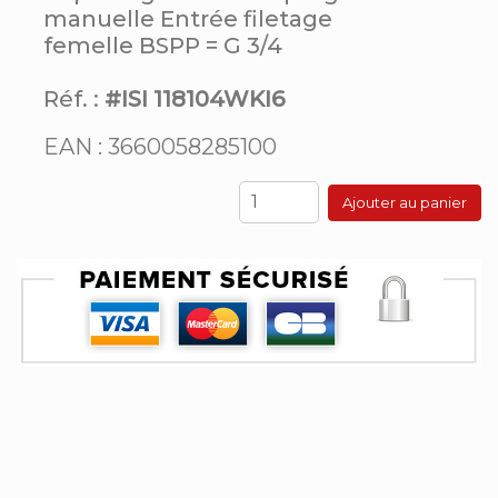
manuelle Entrée filetage
femelle BSPP = G 3/4
Réf. :
#ISI 118104WKI6
EAN : 3660058285100
Ajouter au panier