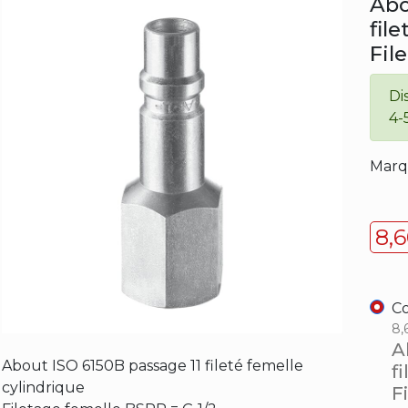
Abo
fil
Fil
Di
4-
Marq
8,
Co
8,
A
About ISO 6150B passage 11 fileté femelle
f
cylindrique
F