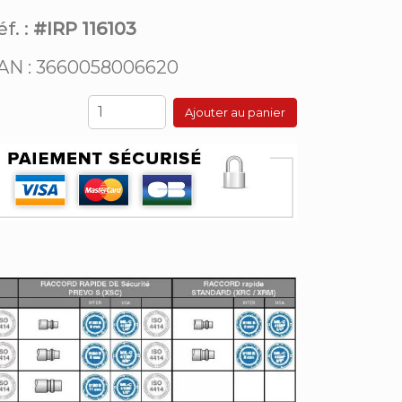
f. :
#IRP 116103
AN : 3660058006620
Ajouter au panier