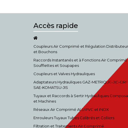
Accès rapide
Coupleurs Air Comprimé et Régulation Distributeu
et Bouchons
Raccords Instantanés et à Fonctions Air Comprimé
Soufflettes et Soupapes
Coupleurs et Valves Hydrauliques
Adaptateurs Hydrauliques GAZ-METRIQUE-JIC-ORF
SAE-KOMATSU-JIS
Tuyaux et Raccords à Sertir Hydrauliques Composa
et Machines
Réseaux Air Comprimé ALU PVC et INOX
Enrouleurs Tuyaux Tubes Calibrés et Colliers
Filtration et Traitements Air Comprimé