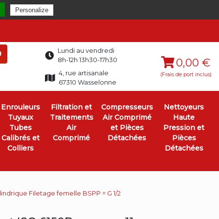
Personalize
Lundi au vendredi
0
8h-12h 13h30-17h30
0,00 €
4, rue artisanale
(Frais de port inclus)
67310 Wasselonne
Enrouleurs
Filtration et
Compresseurs
Nettoyeurs
Tuyaux
Traitements
Air Comprimé
Haute
Tubes
Air
et Pièces
Pression et
Calibrés et
Comprimé
Détachées
Pièces
Colliers
Détachées
lindrique Filetage femelle BSPP = G 1/2