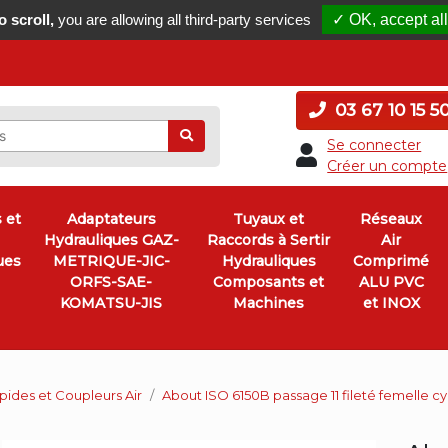
 scroll,
you are allowing all third-party services
✓ OK, accept all
03 67 10 15 5
Ok
Se connecter
Créer un compte
 et
Adaptateurs
Tuyaux et
Réseaux
Hydrauliques GAZ-
Raccords à Sertir
Air
ues
METRIQUE-JIC-
Hydrauliques
Comprimé
ORFS-SAE-
Composants et
ALU PVC
KOMATSU-JIS
Machines
et INOX
ides et Coupleurs Air
About ISO 6150B passage 11 fileté femelle cy