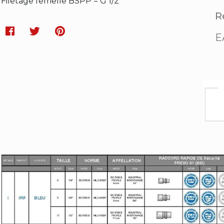
Filetage femelle BSPP = G 1/2
Ré
Facebook
Twitter
Pinterest
E