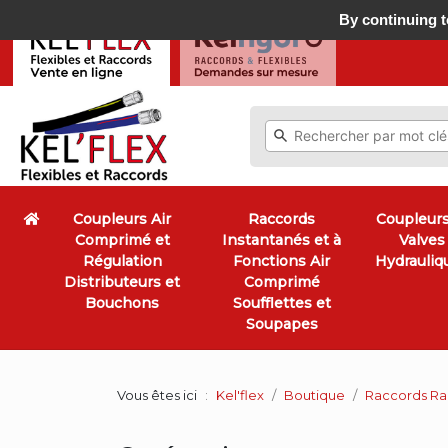
By continuing to
Coupleurs Air
Raccords
Coupleurs
Comprimé et
Instantanés et à
Valves
Régulation
Fonctions Air
Hydrauliq
Distributeurs et
Comprimé
Bouchons
Soufflettes et
Soupapes
Vous êtes ici
Kel'flex
Boutique
Raccords Rap