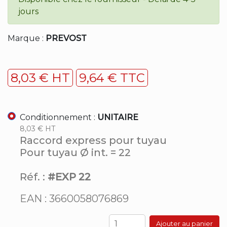
jours
Marque :
PREVOST
8,03 € HT
9,64 € TTC
Conditionnement :
UNITAIRE
8,03 € HT
Raccord express pour tuyau
Pour tuyau Ø int. = 22
Réf. :
#EXP 22
EAN : 3660058076869
Ajouter au panier