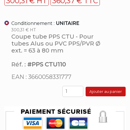
300,31 € HT
360,37 € TTC
Conditionnement :
UNITAIRE
300,31 € HT
Coupe tube PPS CTU - Pour
tubes Alus ou PVC PPS/PVR Ø
ext. = 63 à 80 mm
Réf. :
#PPS CTU110
EAN : 3660058331777
Ajouter au panier