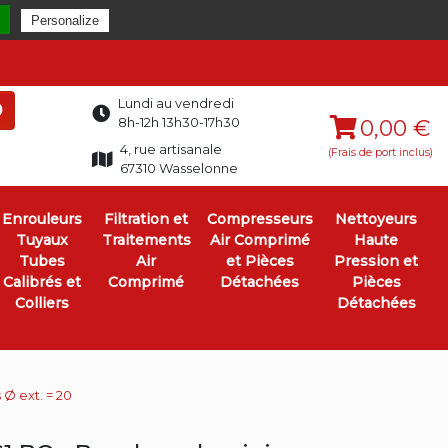
Personalize
Lundi au vendredi
0
8h-12h 13h30-17h30
0,00 €
4, rue artisanale
(Frais de port inclus)
67310 Wasselonne
Enrouleurs
Filtration et
Compresseurs
Nettoyeurs
Tuyaux
Traitements
Air Comprimé
Haute
Tubes
Air
et Pièces
Pression et
Calibrés et
Comprimé
Détachées
Pièces
Colliers
Détachées
Ø ext. = 20