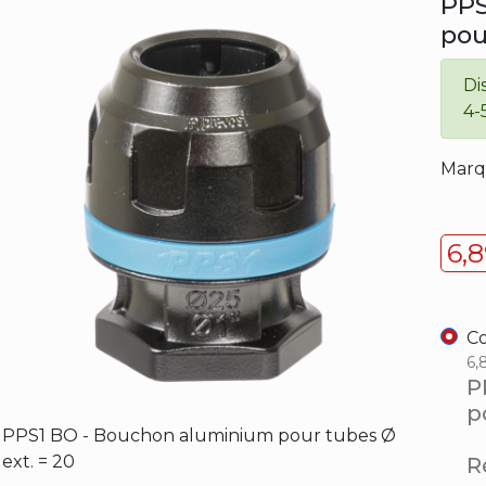
PPS
pou
Di
4-
Marq
6,
Co
6,
P
p
PPS1 BO - Bouchon aluminium pour tubes Ø
ext. = 20
Ré