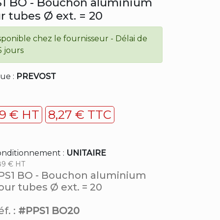
1 BO - Bouchon aluminium
r tubes Ø ext. = 20
sponible chez le fournisseur - Délai de
5 jours
ue :
PREVOST
89 € HT
8,27 € TTC
nditionnement :
UNITAIRE
89 € HT
PS1 BO - Bouchon aluminium
our tubes Ø ext. = 20
f. :
#PPS1 BO20