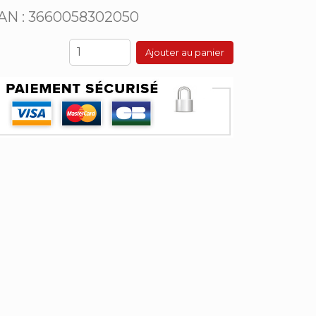
AN : 3660058302050
Ajouter au panier