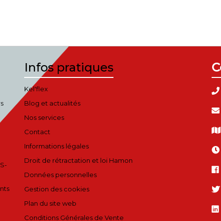
Infos pratiques
C
Kel'flex
rs
Blog et actualités
Nos services
Contact
Informations légales
Droit de rétractation et loi Hamon
S-
Données personnelles
nts
Gestion des cookies
Plan du site web
Conditions Générales de Vente