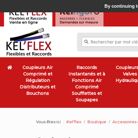
By continuing to
Coupleurs Air
Raccords
Coupleurs
Comprimé et
Instantanés et à
Valves
Régulation
Fonctions Air
Hydrauliq
Distributeurs et
Comprimé
Bouchons
Soufflettes et
Soupapes
Vous êtes ici
Kel'flex
Boutique
Accessoires 