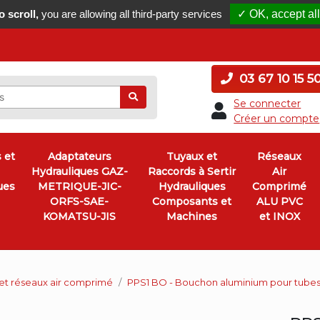
 scroll,
you are allowing all third-party services
✓ OK, accept all
03 67 10 15 5
Ok
Se connecter
Créer un compte
 et
Adaptateurs
Tuyaux et
Réseaux
Hydrauliques GAZ-
Raccords à Sertir
Air
ues
METRIQUE-JIC-
Hydrauliques
Comprimé
ORFS-SAE-
Composants et
ALU PVC
KOMATSU-JIS
Machines
et INOX
et réseaux air comprimé
PPS1 BO - Bouchon aluminium pour tubes 